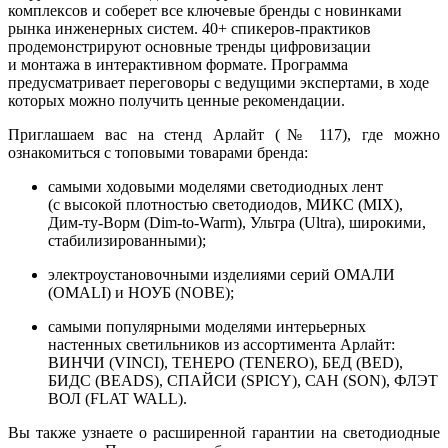
комплексов и соберет все ключевые бренды с новинками
рынка инженерных систем. 40+ спикеров-практиков
продемонстрируют основные тренды цифровизации
и монтажа в интерактивном формате. Программа
предусматривает переговоры с ведущими экспертами, в ходе
которых можно получить ценные рекомендации.
Приглашаем вас на стенд Арлайт (№ 117), где можно
ознакомиться с топовыми товарами бренда:
самыми ходовыми моделями светодиодных лент
(с высокой плотностью светодиодов, МИКС (MIX),
Дим-ту-Ворм (Dim-to-Warm), Ультра (Ultra), широкими,
стабилизированными);
электроустановочными изделиями серий ОМАЛИ
(OMALI) и НОУБ (NOBE);
самыми популярными моделями интерьерных
настенных светильников из ассортимента Арлайт:
ВИНЧИ (VINCI), ТЕНЕРО (TENERO), БЕД (BED),
БИДС (BEADS), СПАЙСИ (SPICY), САН (SON), ФЛЭТ
ВОЛ (FLAT WALL).
Вы также узнаете о расширенной гарантии на светодиодные