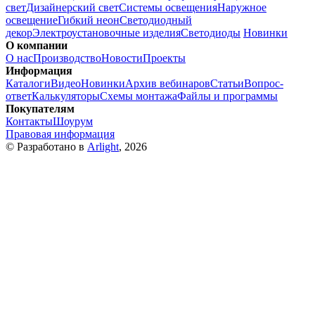
свет
Дизайнерский свет
Системы освещения
Наружное
освещение
Гибкий неон
Светодиодный
декор
Электроустановочные изделия
Светодиоды
Новинки
О компании
О нас
Производство
Новости
Проекты
Информация
Каталоги
Видео
Новинки
Архив вебинаров
Статьи
Вопрос-
ответ
Калькуляторы
Схемы монтажа
Файлы и программы
Покупателям
Контакты
Шоурум
Правовая информация
© Разработано в
Arlight
, 2026