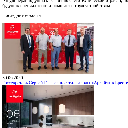
Arlight неравнодушна к развитию светотехнической отрасли, 
будущих специалистов и помогает с трудоустройством.
Последние новости
30.06.2026
Госсекретарь Сергей Глазьев посетил заводы «Арлайт» в Брест