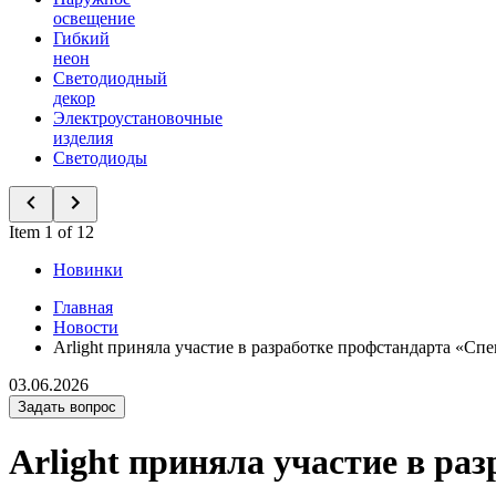
освещение
Гибкий
неон
Светодиодный
декор
Электроустановочные
изделия
Светодиоды
Item 1 of 12
Новинки
Главная
Новости
Arlight приняла участие в разработке профстандарта «Спе
03.06.2026
Задать вопрос
Arlight приняла участие в ра