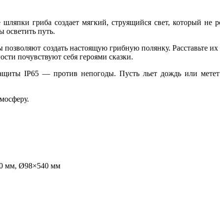
шляпки гриба создает мягкий, струящийся свет, который не ре
ы осветить путь.
ы позволяют создать настоящую грибную полянку. Расставьте их
ости почувствуют себя героями сказки.
щиты IP65 — против непогоды. Пусть льет дождь или метет м
тмосферу.
0 мм, Ø98×540 мм