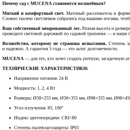
Почему сад с MUCENA становится волшебным?
Мягкий и комфортный свет.
Матовый рассеиватель в форме 
Словно тысячи светлячков собрались под вашими ногами, чтоб
Ваш собственный зачарованный лес.
Разная высота и размер
проведите световой дорожкой по садовой тропинке — и ваши г
Волшебство, которому не страшны испытания.
Степень за
и надежно. А гарантия 3 года — это залог долговечности.
MUCENA
— для тех, кто хочет создать уютную, загадочную а
ТЕХНИЧЕСКИЕ ХАРАКТЕРИСТИКИ:
Напряжение питания: 24 В
Мощность: 1, 2, 4 Вт
Размеры: Ø58×255 мм, Ø58×355 мм, Ø98×355 мм, Ø98×45
Угол излучения: 85, 100°
Индекс цветопередачи: CRI>80
Степень пылевлагозащиты: IP65