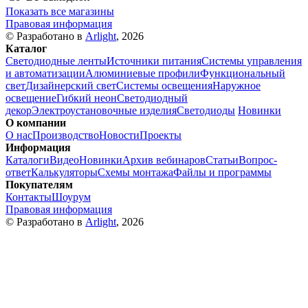
Показать все магазины
Правовая информация
© Разработано в
Arlight
, 2026
Каталог
Светодиодные ленты
Источники питания
Системы управления
и автоматизации
Алюминиевые профили
Функциональный
свет
Дизайнерский свет
Системы освещения
Наружное
освещение
Гибкий неон
Светодиодный
декор
Электроустановочные изделия
Светодиоды
Новинки
О компании
О нас
Производство
Новости
Проекты
Информация
Каталоги
Видео
Новинки
Архив вебинаров
Статьи
Вопрос-
ответ
Калькуляторы
Схемы монтажа
Файлы и программы
Покупателям
Контакты
Шоурум
Правовая информация
© Разработано в
Arlight
, 2026