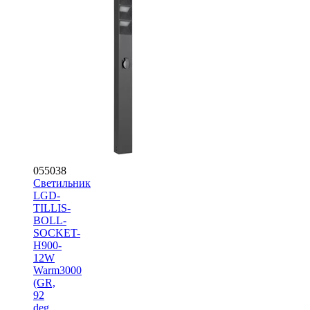
055038
Светильник
LGD-
TILLIS-
BOLL-
SOCKET-
H900-
12W
Warm3000
(GR,
92
deg,