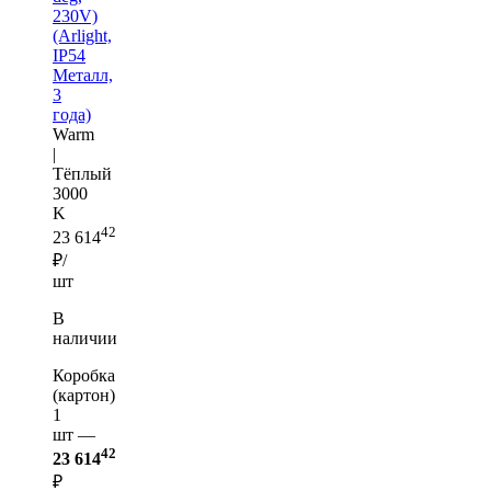
230V)
(Arlight,
IP54
Металл,
3
года)
Warm
|
Тёплый
3000
K
42
23 614
₽/
шт
В
наличии
Коробка
(картон)
1
шт —
42
23 614
₽