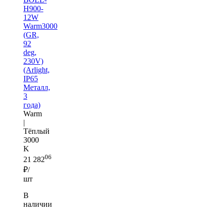
H900-
12W
Warm3000
(GR,
92
deg,
230V)
(Arlight,
IP65
Металл,
3
года)
Warm
|
Тёплый
3000
K
06
21 282
₽/
шт
В
наличии