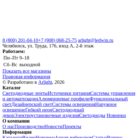
8 (800) 201-04-10
+7 (908) 068-25-75
arlight@ledwin.ru
Челябинск, ул. Труда, 176, вход А, 2-й этаж
Работаем:
Пн–Пт
9–18
Сб–Вс
выходной
Показать все магазины
Правовая информация
© Разработано в
Arlight
, 2026
Каталог
Светодиодные ленты
Источники питания
Системы управления
и автоматизации
Алюминиевые профили
Функциональный
свет
Дизайнерский свет
Системы освещения
Наружное
освещение
Гибкий неон
Светодиодный
декор
Электроустановочные изделия
Светодиоды
Новинки
О компании
О нас
Производство
Новости
Проекты
Информация
Каталоги
Видео
Новинки
Архив вебинаров
Статьи
Вопрос-