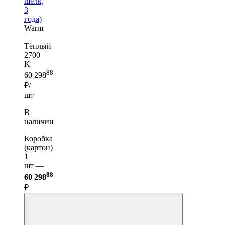
шелк,
3
года)
Warm
|
Тёплый
2700
K
88
60 298
₽/
шт
В
наличии
Коробка
(картон)
1
шт —
88
60 298
₽