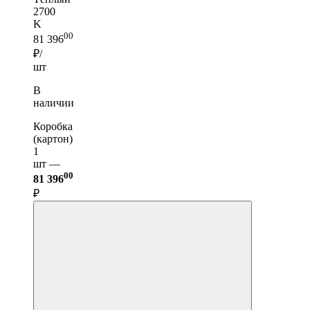
2700
K
00
81 396
₽/
шт
В
наличии
Коробка
(картон)
1
шт —
00
81 396
₽