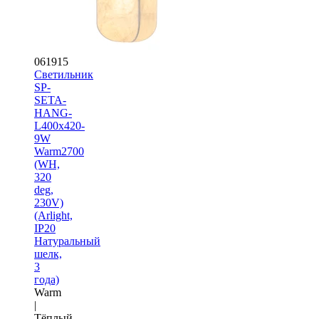
061915
Светильник
SP-
SETA-
HANG-
L400х420-
9W
Warm2700
(WH,
320
deg,
230V)
(Arlight,
IP20
Натуральный
шелк,
3
года)
Warm
|
Тёплый