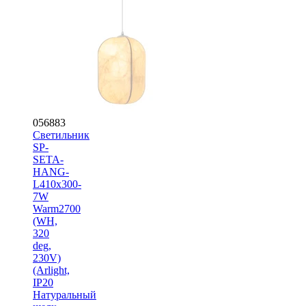
056883
Светильник
SP-
SETA-
HANG-
L410х300-
7W
Warm2700
(WH,
320
deg,
230V)
(Arlight,
IP20
Натуральный