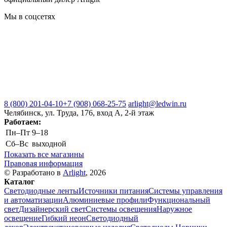
Мы в соцсетях
8 (800) 201-04-10
+7 (908) 068-25-75
arlight@ledwin.ru
Челябинск, ул. Труда, 176, вход А, 2-й этаж
Работаем:
Пн–Пт
9–18
Сб–Вс
выходной
Показать все магазины
Правовая информация
© Разработано в
Arlight
, 2026
Каталог
Светодиодные ленты
Источники питания
Системы управления
и автоматизации
Алюминиевые профили
Функциональный
свет
Дизайнерский свет
Системы освещения
Наружное
освещение
Гибкий неон
Светодиодный