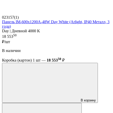
023157(1)
Панель IM-600x1200A-48W Day White (Arlight, IP40 Металл, 3
года)
Day | Дневной 4000 K
50
18 553
₽/шт
В наличии
50
Коробка (картон) 1 шт —
18 553
₽
В корзину