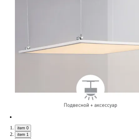
item 0
item 1