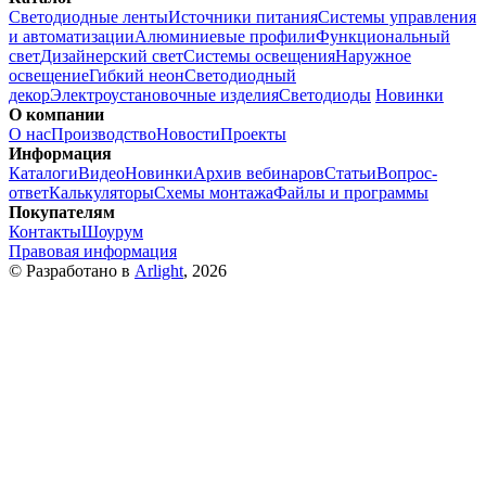
Светодиодные ленты
Источники питания
Системы управления
и автоматизации
Алюминиевые профили
Функциональный
свет
Дизайнерский свет
Системы освещения
Наружное
освещение
Гибкий неон
Светодиодный
декор
Электроустановочные изделия
Светодиоды
Новинки
О компании
О нас
Производство
Новости
Проекты
Информация
Каталоги
Видео
Новинки
Архив вебинаров
Статьи
Вопрос-
ответ
Калькуляторы
Схемы монтажа
Файлы и программы
Покупателям
Контакты
Шоурум
Правовая информация
© Разработано в
Arlight
, 2026