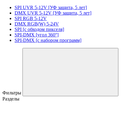
SPI UVR 5-12V [УФ защита, 5 лет]
DMX UVR 5-12V [УФ защита, 5 лет]
SPI RGB 5-12V
DMX RGB(W) 5-24V
SPI [с обходом пикселя]
SPI-DMX [угол 360°]
SPI-DMX [с набором программ]
Фильтры
Разделы