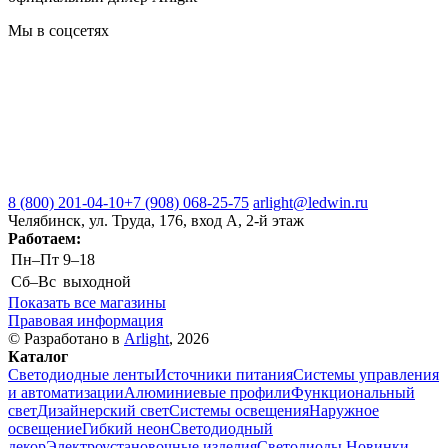
Мы в соцсетях
8 (800) 201-04-10
+7 (908) 068-25-75
arlight@ledwin.ru
Челябинск, ул. Труда, 176, вход А, 2-й этаж
Работаем:
Пн–Пт
9–18
Сб–Вс
выходной
Показать все магазины
Правовая информация
© Разработано в
Arlight
, 2026
Каталог
Светодиодные ленты
Источники питания
Системы управления
и автоматизации
Алюминиевые профили
Функциональный
свет
Дизайнерский свет
Системы освещения
Наружное
освещение
Гибкий неон
Светодиодный
декор
Электроустановочные изделия
Светодиоды
Новинки