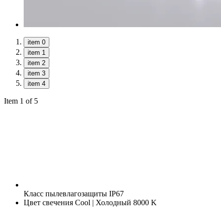
item 0
item 1
item 2
item 3
item 4
Item 1 of 5
Класс пылевлагозащиты
IP67
Цвет свечения
Cool | Холодный 8000 K