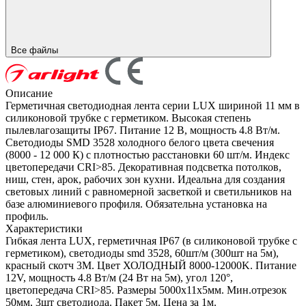
Все файлы
Описание
Герметичная светодиодная лента серии LUX шириной 11 мм в
силиконовой трубке с герметиком. Высокая степень
пылевлагозащиты IP67. Питание 12 В, мощность 4.8 Вт/м.
Светодиоды SMD 3528 холодного белого цвета свечения
(8000 - 12 000 К) с плотностью расстановки 60 шт/м. Индекс
цветопередачи CRI>85. Декоративная подсветка потолков,
ниш, стен, арок, рабочих зон кухни. Идеальна для создания
световых линий с равномерной засветкой и светильников на
базе алюминиевого профиля. Обязательна установка на
профиль.
Характеристики
Гибкая лента LUX, герметичная IP67 (в силиконовой трубке с
герметиком), светодиоды smd 3528, 60шт/м (300шт на 5м),
красный скотч 3М. Цвет ХОЛОДНЫЙ 8000-12000K. Питание
12V, мощность 4.8 Вт/м (24 Вт на 5м), угол 120°,
цветопередача CRI>85. Размеры 5000х11x5мм. Мин.отрезок
50мм, 3шт светодиода. Пакет 5м. Цена за 1м.