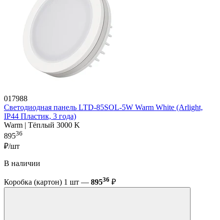
017988
Светодиодная панель LTD-85SOL-5W Warm White (Arlight,
IP44 Пластик, 3 года)
Warm | Тёплый 3000 K
36
895
₽/шт
В наличии
36
Коробка (картон) 1 шт —
895
₽