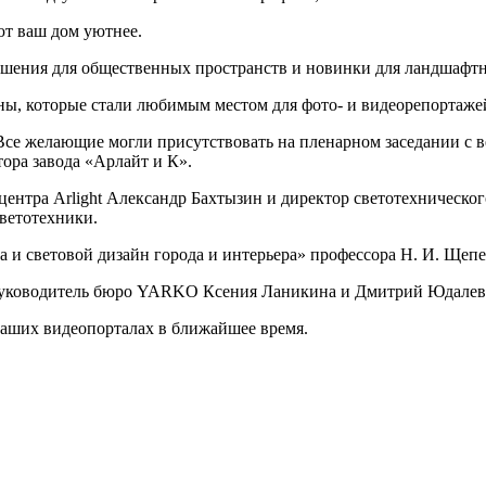
ют ваш дом уютнее.
ешения для общественных пространств и новинки для ландшафтн
ы, которые стали любимым местом для фото- и видеорепортаже
Все желающие могли присутствовать на пленарном заседании с в
тора завода «Арлайт и К».
ентра Arlight Александр Бахтызин и директор светотехническог
ветотехники.
а и световой дизайн города и интерьера» профессора Н. И. Щепе
руководитель бюро YARKO Ксения Ланикина и Дмитрий Юдалевич
аших видеопорталах в ближайшее время.