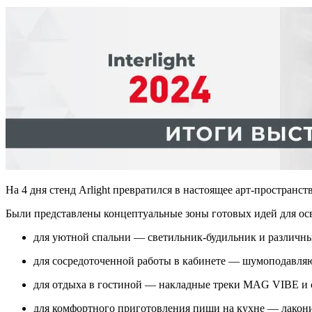
На 4 дня стенд Arlight превратился в настоящее арт-пространс
Были представлены концептуальные зоны готовых идей для ос
для уютной спальни — светильник-будильник и различн
для сосредоточенной работы в кабинете — шумоподавля
для отдыха в гостиной — накладные треки MAG VIBE и 
для комфортного приготовления пищи на кухне — лакони