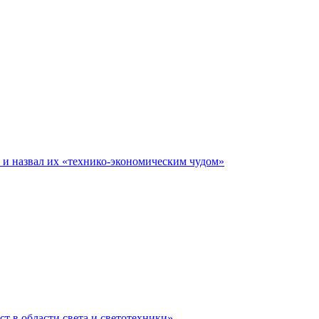
е и назвал их «технико-экономическим чудом»
ст в области света и светотехники»