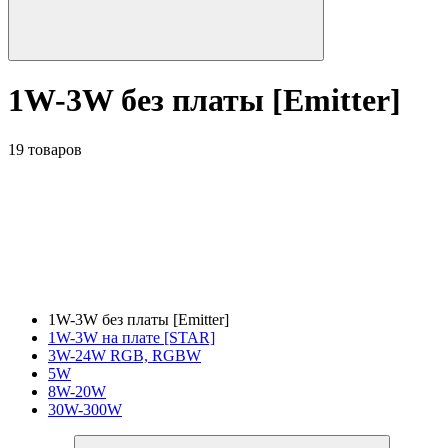
1W-3W без платы [Emitter]
19 товаров
1W-3W без платы [Emitter]
1W-3W на плате [STAR]
3W-24W RGB, RGBW
5W
8W-20W
30W-300W