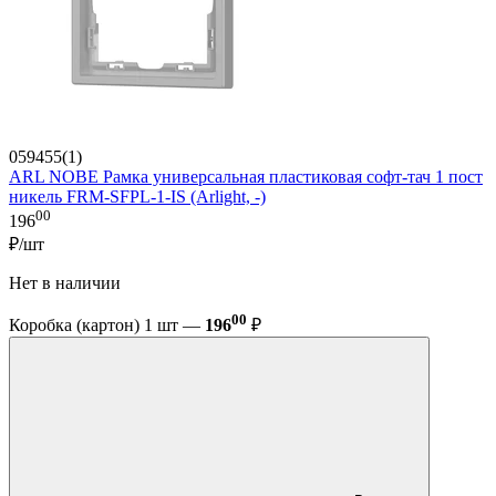
059455(1)
ARL NOBE Рамка универсальная пластиковая софт-тач 1 пост
никель FRM-SFPL-1-IS (Arlight, -)
00
196
₽/шт
Нет в наличии
00
Коробка (картон) 1 шт —
196
₽