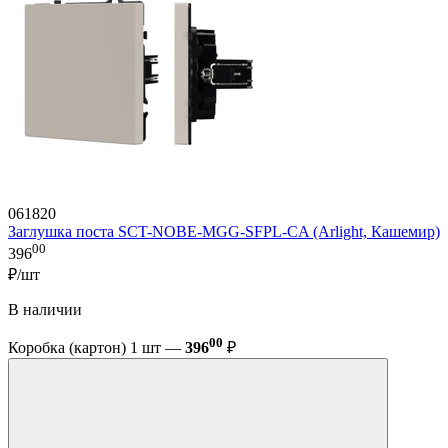
061820
Заглушка поста SCT-NOBE-MGG-SFPL-CA (Arlight, Кашемир)
00
396
₽/шт
В наличии
00
Коробка (картон) 1 шт —
396
₽