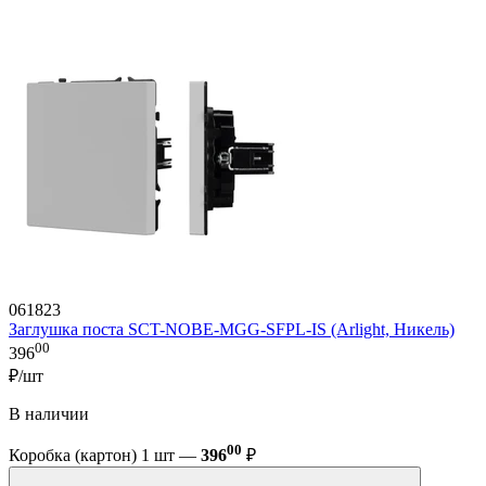
061823
Заглушка поста SCT-NOBE-MGG-SFPL-IS (Arlight, Никель)
00
396
₽/шт
В наличии
00
Коробка (картон) 1 шт —
396
₽