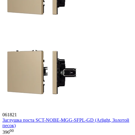
061821
Заглушка поста SCT-NOBE-MGG-SFPL-GD (Arlight, Золотой
песок)
00
396