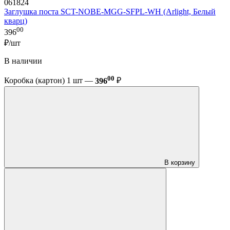
061824
Заглушка поста SCT-NOBE-MGG-SFPL-WH (Arlight, Белый
кварц)
00
396
₽/шт
В наличии
00
Коробка (картон) 1 шт —
396
₽
В корзину