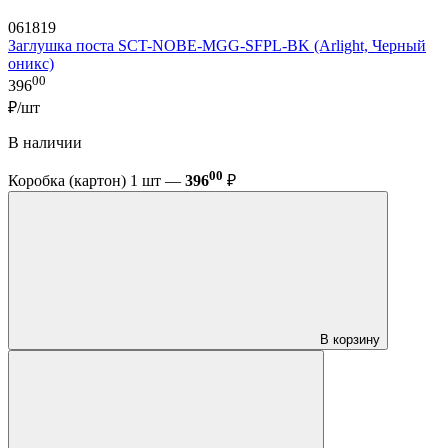
061819
Заглушка поста SCT-NOBE-MGG-SFPL-BK (Arlight, Черный
оникс)
00
396
₽/шт
В наличии
00
Коробка (картон) 1 шт —
396
₽
В корзину