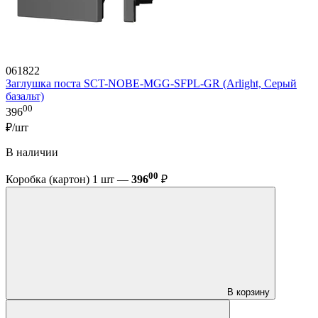
061822
Заглушка поста SCT-NOBE-MGG-SFPL-GR (Arlight, Серый
базальт)
00
396
₽/шт
В наличии
00
Коробка (картон) 1 шт —
396
₽
В корзину