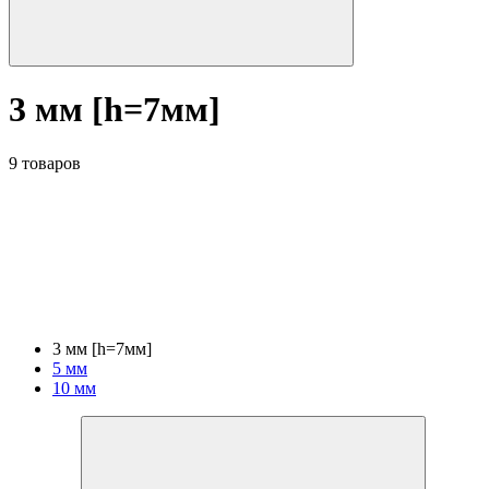
3 мм [h=7мм]
9 товаров
3 мм [h=7мм]
5 мм
10 мм