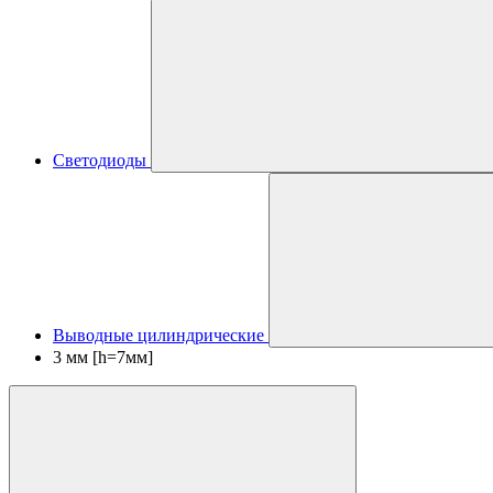
Светодиоды
Выводные цилиндрические
3 мм [h=7мм]