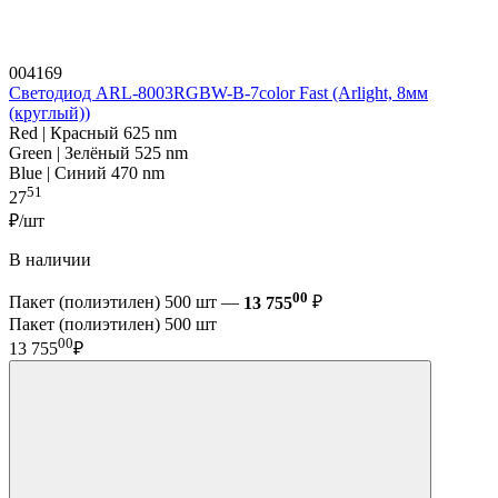
004169
Светодиод ARL-8003RGBW-B-7color Fast (Arlight, 8мм
(круглый))
Red | Красный 625 nm
Green | Зелёный 525 nm
Blue | Синий 470 nm
51
27
₽/шт
В наличии
00
Пакет (полиэтилен) 500 шт —
13 755
₽
Пакет (полиэтилен) 500 шт
00
13 755
₽