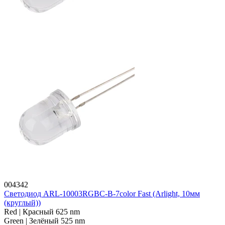
004342
Светодиод ARL-10003RGBC-B-7color Fast (Arlight, 10мм
(круглый))
Red | Красный 625 nm
Green | Зелёный 525 nm