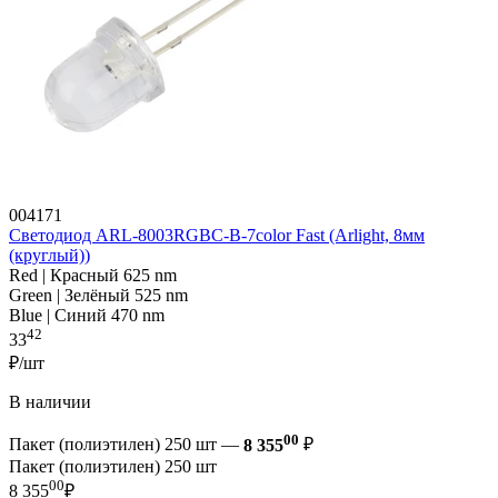
004171
Светодиод ARL-8003RGBC-B-7color Fast (Arlight, 8мм
(круглый))
Red | Красный 625 nm
Green | Зелёный 525 nm
Blue | Синий 470 nm
42
33
₽/шт
В наличии
00
Пакет (полиэтилен) 250 шт —
8 355
₽
Пакет (полиэтилен) 250 шт
00
8 355
₽