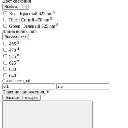
Цвет свечения
Выбрать все
9
Red | Красный 625 nm
9
Blue | Синий 470 nm
8
Green | Зелёный 525 nm
Длина волны, nm
Выбрать все
5
465
4
470
8
525
7
625
1
630
1
640
Сила света, cd
Падение напряжения, V
Показать 9 товаров