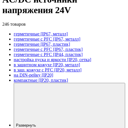
напряжения 24V
246 товаров
герметичные [IP67, металл]
герметичные с PFC [IP67, металл]
герметичные [IP67, пластик]
герметичные с PFC [IP67, пластик]
герметичные с PFC [IP44, пластик]
настройка пуска и яркости [IP20, сетка]
в защитном кожухе [IP20, металл]
в защ. кожухе с PFC [IP20, металл]
на DIN-рейку [IP20]
компактные [IP20, пластик]
Развернуть