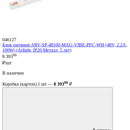
046127
Блок питания ARV-SP-48100-MAG-VIBE-PFC-WH (48V, 2.2A,
100W) (Arlight, IP20 Металл, 5 лет)
96
8 393
₽/шт
В наличии
96
Коробка (картон) 1 шт —
8 393
₽