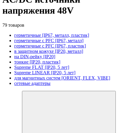
напряжения 48V
79 товаров
герметичные [IP67, металл, пластик]
герметичные с PFC [IP67, металл]
герметичные с PFC [IP67, пластик]
в защитном кожухе [IP20, металл]
на DIN-рейку [IP20]
тонкие [IP20, пластик]
Supreme FLAT [IP20, 5 лет]
Supreme LINEAR [IP20, 5 лет]
для магнитных систем [ORIENT, FLEX, VIBE]
сетевые адаптеры