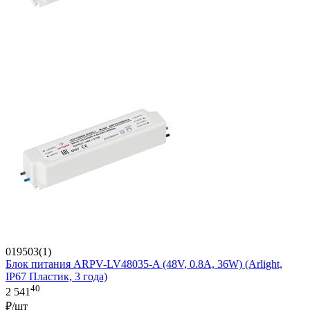
019503(1)
Блок питания ARPV-LV48035-A (48V, 0.8A, 36W) (Arlight,
IP67 Пластик, 3 года)
40
2 541
₽/шт