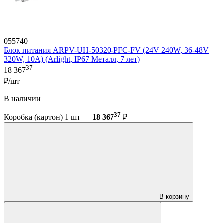
055740
Блок питания ARPV-UH-50320-PFC-FV (24V 240W, 36-48V
320W, 10A) (Arlight, IP67 Металл, 7 лет)
37
18 367
₽/шт
В наличии
37
Коробка (картон) 1 шт —
18 367
₽
В корзину