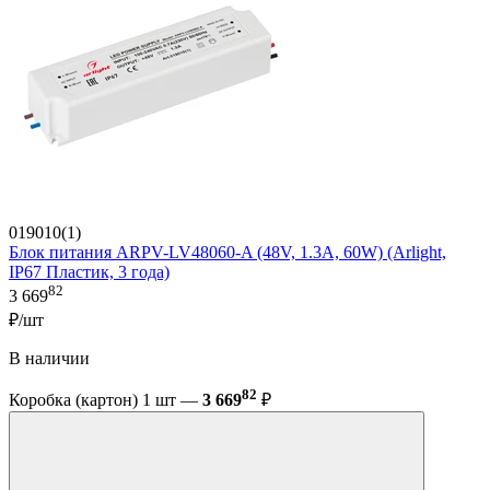
019010(1)
Блок питания ARPV-LV48060-A (48V, 1.3A, 60W) (Arlight,
IP67 Пластик, 3 года)
82
3 669
₽/шт
В наличии
82
Коробка (картон) 1 шт —
3 669
₽