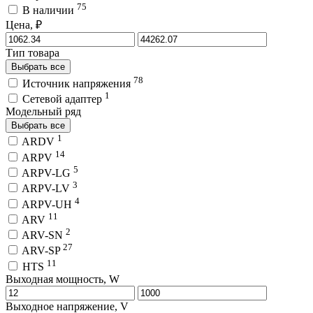
75
В наличии
Цена, ₽
Тип товара
Выбрать все
78
Источник напряжения
1
Сетевой адаптер
Модельный ряд
Выбрать все
1
ARDV
14
ARPV
5
ARPV-LG
3
ARPV-LV
4
ARPV-UH
11
ARV
2
ARV-SN
27
ARV-SP
11
HTS
Выходная мощность, W
Выходное напряжение, V