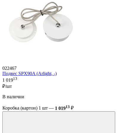
022467
Подвес SPX90A (Arlight, -)
13
1 019
₽/шт
В наличии
13
Коробка (картон) 1 шт —
1 019
₽