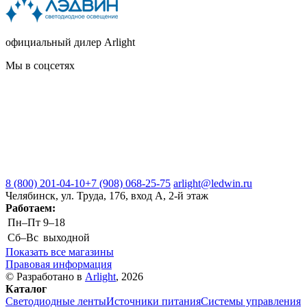
официальный дилер Arlight
Мы в соцсетях
8 (800) 201-04-10
+7 (908) 068-25-75
arlight@ledwin.ru
Челябинск, ул. Труда, 176, вход А, 2-й этаж
Работаем:
Пн–Пт
9–18
Сб–Вс
выходной
Показать все магазины
Правовая информация
© Разработано в
Arlight
, 2026
Каталог
Светодиодные ленты
Источники питания
Системы управления