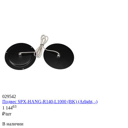
029542
Подвес SPX-HANG-R140-L1000 (BK) (Arlight, -)
63
1 144
₽/шт
В наличии