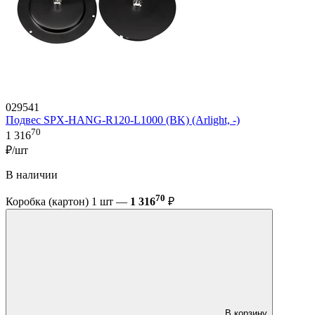
029541
Подвес SPX-HANG-R120-L1000 (BK) (Arlight, -)
70
1 316
₽/шт
В наличии
70
Коробка (картон) 1 шт —
1 316
₽
В корзину