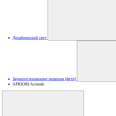
Дизайнерский свет
Звукопоглощающие решения [фетр]
APRIORI Acoustic