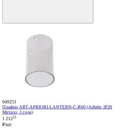
049253
Плафон ART-APRIORI-LANTERN-С-R60 (Arlight, IP20
Металл, 3 года)
21
1 212
₽/шт