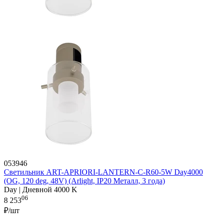
053946
Светильник ART-APRIORI-LANTERN-C-R60-5W Day4000
(OG, 120 deg, 48V) (Arlight, IP20 Металл, 3 года)
Day | Дневной 4000 K
06
8 253
₽/шт