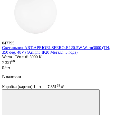
047795
Светильник ART-APRIORI-SFERO-R120-5W Warm3000 (TN,
350 deg, 48V) (Arlight, IP20 Металл, 3 года)
Warm | Тёплый 3000 K
69
7 351
₽/шт
В наличии
69
Коробка (картон) 1 шт —
7 351
₽