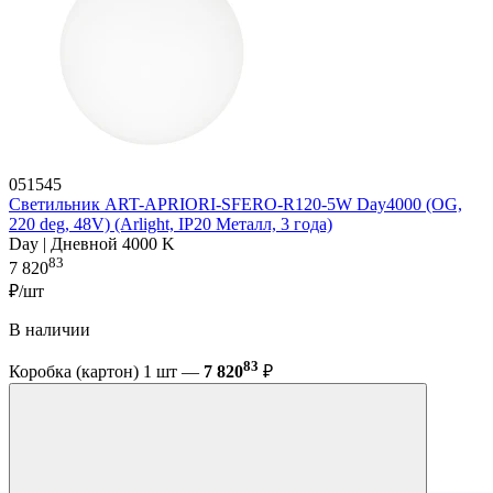
051545
Светильник ART-APRIORI-SFERO-R120-5W Day4000 (OG,
220 deg, 48V) (Arlight, IP20 Металл, 3 года)
Day | Дневной 4000 K
83
7 820
₽/шт
В наличии
83
Коробка (картон) 1 шт —
7 820
₽