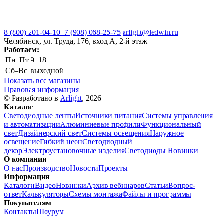
8 (800) 201-04-10
+7 (908) 068-25-75
arlight@ledwin.ru
Челябинск, ул. Труда, 176, вход А, 2-й этаж
Работаем:
Пн–Пт
9–18
Сб–Вс
выходной
Показать все магазины
Правовая информация
© Разработано в
Arlight
, 2026
Каталог
Светодиодные ленты
Источники питания
Системы управления
и автоматизации
Алюминиевые профили
Функциональный
свет
Дизайнерский свет
Системы освещения
Наружное
освещение
Гибкий неон
Светодиодный
декор
Электроустановочные изделия
Светодиоды
Новинки
О компании
О нас
Производство
Новости
Проекты
Информация
Каталоги
Видео
Новинки
Архив вебинаров
Статьи
Вопрос-
ответ
Калькуляторы
Схемы монтажа
Файлы и программы
Покупателям
Контакты
Шоурум