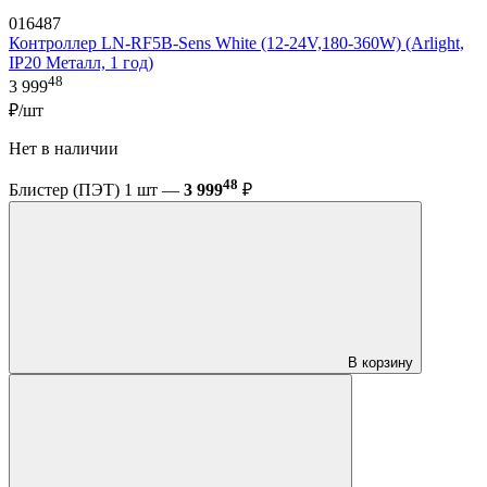
016487
Контроллер LN-RF5B-Sens White (12-24V,180-360W) (Arlight,
IP20 Металл, 1 год)
48
3 999
₽/шт
Нет в наличии
48
Блистер (ПЭТ) 1 шт —
3 999
₽
В корзину