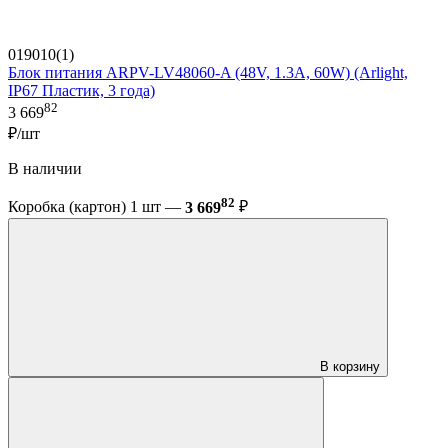
019010(1)
Блок питания ARPV-LV48060-A (48V, 1.3A, 60W) (Arlight,
IP67 Пластик, 3 года)
82
3 669
₽/шт
В наличии
82
Коробка (картон) 1 шт —
3 669
₽
В корзину