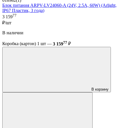
018982(1)
Блок питания ARPV-LV24060-A (24V, 2.5A, 60W) (Arlight,
IP67 Пластик, 3 года)
77
3 159
₽/шт
В наличии
77
Коробка (картон) 1 шт —
3 159
₽
В корзину