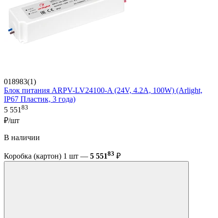
018983(1)
Блок питания ARPV-LV24100-A (24V, 4.2A, 100W) (Arlight,
IP67 Пластик, 3 года)
83
5 551
₽/шт
В наличии
83
Коробка (картон) 1 шт —
5 551
₽