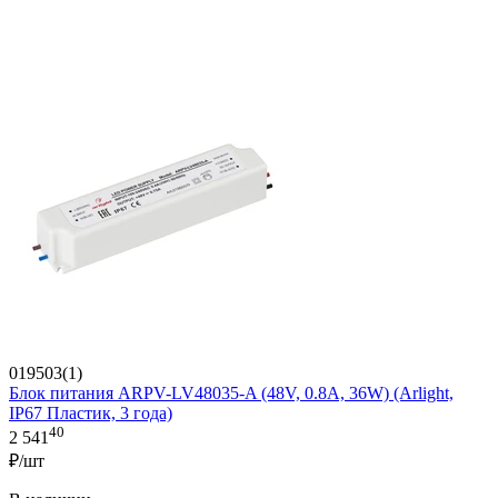
019503(1)
Блок питания ARPV-LV48035-A (48V, 0.8A, 36W) (Arlight,
IP67 Пластик, 3 года)
40
2 541
₽/шт