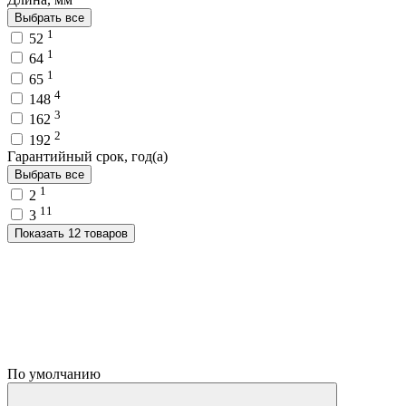
Выбрать все
1
52
1
64
1
65
4
148
3
162
2
192
Гарантийный срок, год(а)
Выбрать все
1
2
11
3
Показать 12 товаров
По умолчанию