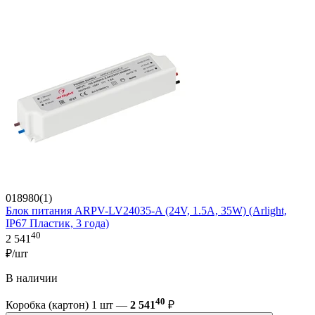
018980(1)
Блок питания ARPV-LV24035-A (24V, 1.5A, 35W) (Arlight,
IP67 Пластик, 3 года)
40
2 541
₽/шт
В наличии
40
Коробка (картон) 1 шт —
2 541
₽