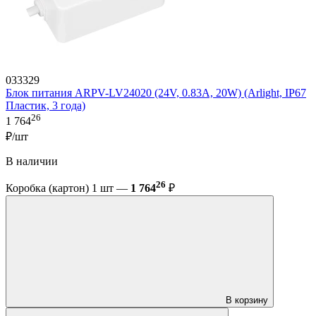
033329
Блок питания ARPV-LV24020 (24V, 0.83A, 20W) (Arlight, IP67
Пластик, 3 года)
26
1 764
₽/шт
В наличии
26
Коробка (картон) 1 шт —
1 764
₽
В корзину