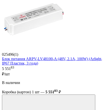
025496(1)
Блок питания ARPV-LV48100-A (48V, 2.1A, 100W) (Arlight,
IP67 Пластик, 3 года)
83
5 551
₽/шт
В наличии
83
Коробка (картон) 1 шт —
5 551
₽