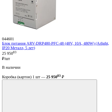
044601
Блок питания ARV-DRP480-PFC-48 (48V, 10A, 480W) (Arlight,
IP20 Металл, 5 лет)
83
25 950
₽/шт
В наличии
83
Коробка (картон) 1 шт —
25 950
₽