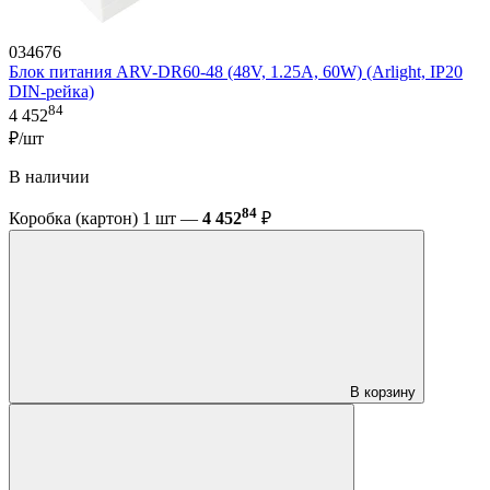
034676
Блок питания ARV-DR60-48 (48V, 1.25A, 60W) (Arlight, IP20
DIN-рейка)
84
4 452
₽/шт
В наличии
84
Коробка (картон) 1 шт —
4 452
₽
В корзину