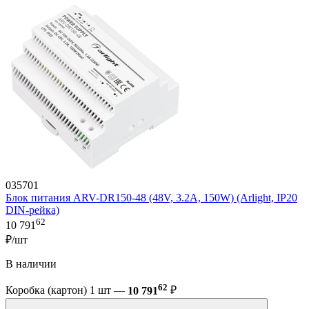
035701
Блок питания ARV-DR150-48 (48V, 3.2A, 150W) (Arlight, IP20
DIN-рейка)
62
10 791
₽/шт
В наличии
62
Коробка (картон) 1 шт —
10 791
₽