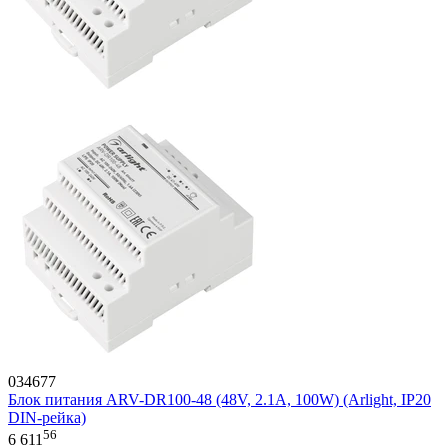
034677
Блок питания ARV-DR100-48 (48V, 2.1A, 100W) (Arlight, IP20
DIN-рейка)
56
6 611