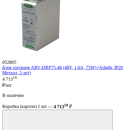
052805
Блок питания ARV-DRP75-48 (48V, 1.6A, 75W) (Arlight, IP20
Металл, 5 лет)
19
4 713
₽/шт
В наличии
19
Коробка (картон) 1 шт —
4 713
₽