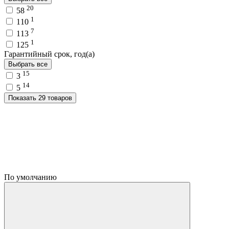
20
58
1
110
7
113
1
125
Гарантийный срок, год(а)
Выбрать все
15
3
14
5
Показать 29 товаров
По умолчанию