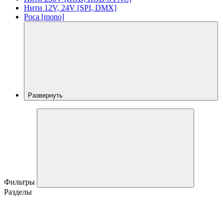
Нити 12V, 24V [SPI, DMX]
Роса [mono]
Развернуть
Фильтры
Разделы