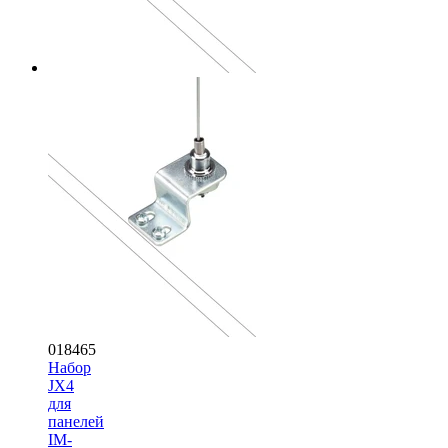
018465
Набор
JX4
для
панелей
IM-