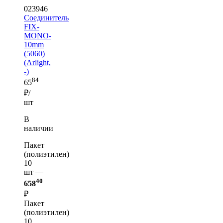
023946
Соединитель
FIX-
MONO-
10mm
(5060)
(Arlight,
-)
84
65
₽/
шт
В
наличии
Пакет
(полиэтилен)
10
шт —
40
658
₽
Пакет
(полиэтилен)
10