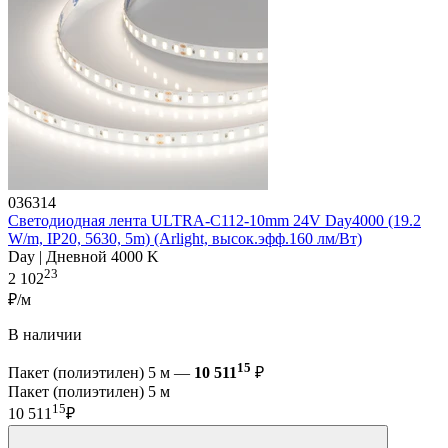
036314
Светодиодная лента ULTRA-C112-10mm 24V Day4000 (19.2
W/m, IP20, 5630, 5m) (Arlight, высок.эфф.160 лм/Вт)
Day | Дневной 4000 K
23
2 102
₽/м
В наличии
15
Пакет (полиэтилен) 5 м —
10 511
₽
Пакет (полиэтилен) 5 м
15
10 511
₽