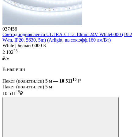
037456
Светодиодная лента ULTRA-C112-10mm 24V White6000 (19.2
W/m, IP20, 5630, 5m) (Arlight, высок.эфф.160 лм/Вт)
White | Белый 6000 K
23
2 102
₽/м
В наличии
15
Пакет (полиэтилен) 5 м —
10 511
₽
Пакет (полиэтилен) 5 м
15
10 511
₽