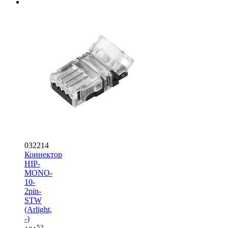
032214
Коннектор
HIP-
MONO-
10-
2pin-
STW
(Arlight,
-)
52