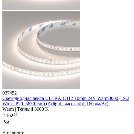
037452
Светодиодная лента ULTRA-C112-10mm 24V Warm3000 (19.2
W/m, IP20, 5630, 5m) (Arlight, высок.эфф.160 лм/Вт)
Warm | Тёплый 3000 K
23
2 102
₽/м
В наличии