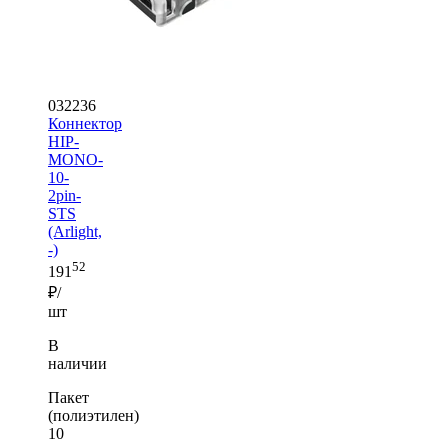
032236
Коннектор
HIP-
MONO-
10-
2pin-
STS
(Arlight,
-)
52
191
₽/
шт
В
наличии
Пакет
(полиэтилен)
10