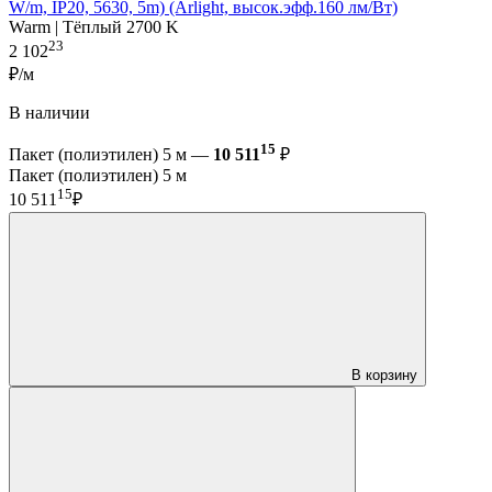
W/m, IP20, 5630, 5m) (Arlight, высок.эфф.160 лм/Вт)
Warm | Тёплый 2700 K
23
2 102
₽/м
В наличии
15
Пакет (полиэтилен) 5 м —
10 511
₽
Пакет (полиэтилен) 5 м
15
10 511
₽
В корзину