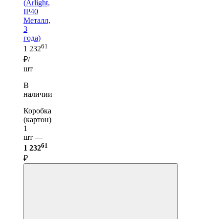
(Arlight,
IP40
Металл,
3
года)
61
1 232
₽/
шт
В
наличии
Коробка
(картон)
1
шт —
61
1 232
₽