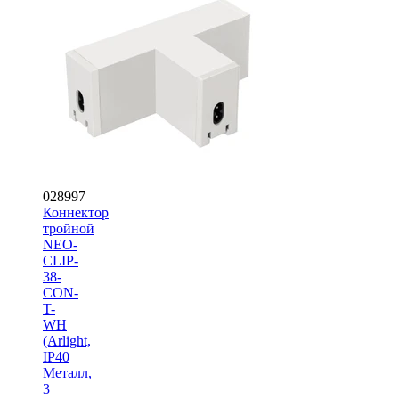
028997
Коннектор
тройной
NEO-
CLIP-
38-
CON-
T-
WH
(Arlight,
IP40
Металл,
3