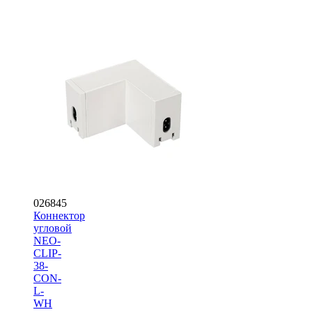
026845
Коннектор
угловой
NEO-
CLIP-
38-
CON-
L-
WH