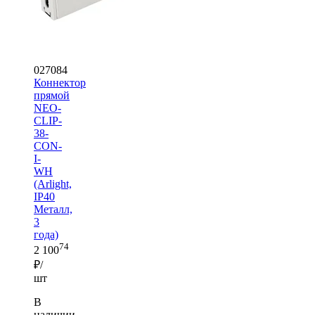
027084
Коннектор
прямой
NEO-
CLIP-
38-
CON-
I-
WH
(Arlight,
IP40
Металл,
3
года)
74
2 100
₽/
шт
В
наличии