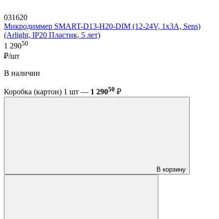
031620
Микродиммер SMART-D13-H20-DIM (12-24V, 1x3A, Sens)
(Arlight, IP20 Пластик, 5 лет)
50
1 290
₽/шт
В наличии
50
Коробка (картон) 1 шт —
1 290
₽
В корзину