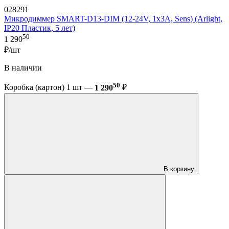
028291
Микродиммер SMART-D13-DIM (12-24V, 1x3A, Sens) (Arlight,
IP20 Пластик, 5 лет)
50
1 290
₽/шт
В наличии
50
Коробка (картон) 1 шт —
1 290
₽
В корзину