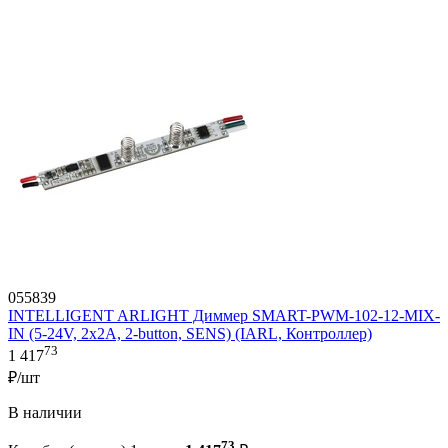
055839
INTELLIGENT ARLIGHT Диммер SMART-PWM-102-12-MIX-
IN (5-24V, 2x2A, 2-button, SENS) (IARL, Контроллер)
73
1 417
₽/шт
В наличии
73