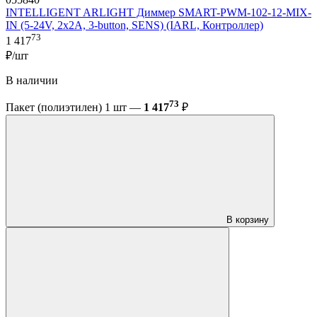
INTELLIGENT ARLIGHT Диммер SMART-PWM-102-12-MIX-
IN (5-24V, 2x2A, 3-button, SENS) (IARL, Контроллер)
73
1 417
₽/шт
В наличии
73
Пакет (полиэтилен) 1 шт —
1 417
₽
В корзину