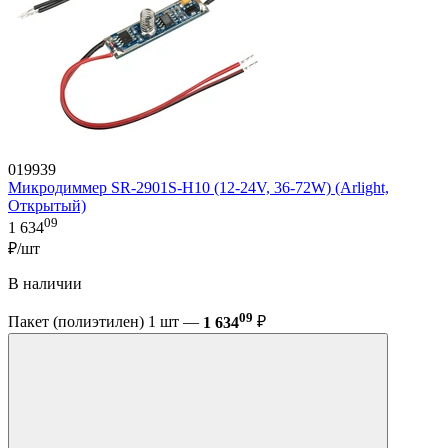
019939
Микродиммер SR-2901S-H10 (12-24V, 36-72W) (Arlight,
Открытый)
09
1 634
₽/шт
В наличии
09
Пакет (полиэтилен) 1 шт —
1 634
₽