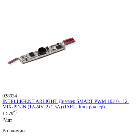
038934
INTELLIGENT ARLIGHT Диммер SMART-PWM-102-01-12-
MIX-PD-IN (12-24V, 2x1.5A) (IARL, Контроллер)
62
1 579
₽/шт
В наличии