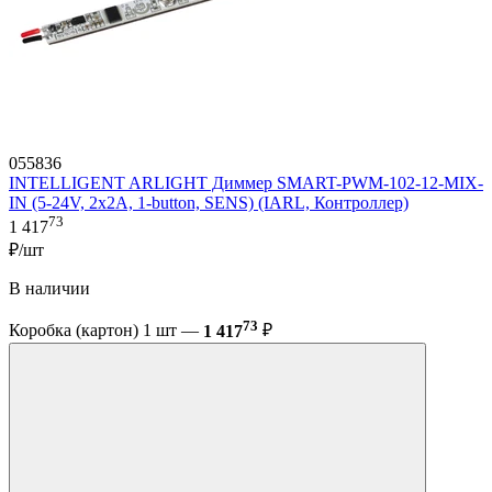
055836
INTELLIGENT ARLIGHT Диммер SMART-PWM-102-12-MIX-
IN (5-24V, 2x2A, 1-button, SENS) (IARL, Контроллер)
73
1 417
₽/шт
В наличии
73
Коробка (картон) 1 шт —
1 417
₽