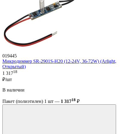
019445
Микродиммер SR-2901S-H20 (12-24V, 36-72W) (Arlight,
Открытый)
18
1 317
₽/шт
В наличии
18
Пакет (полиэтилен) 1 шт —
1 317
₽