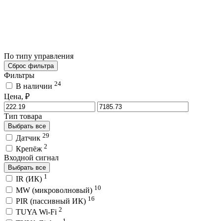
По типу управления
Сброс фильтра
Фильтры
24
В наличии
Цена, ₽
Тип товара
Выбрать все
29
Датчик
2
Крепёж
Входной сигнал
Выбрать все
1
IR (ИК)
10
MW (микроволновый)
16
PIR (пассивный ИК)
2
TUYA Wi-Fi
1