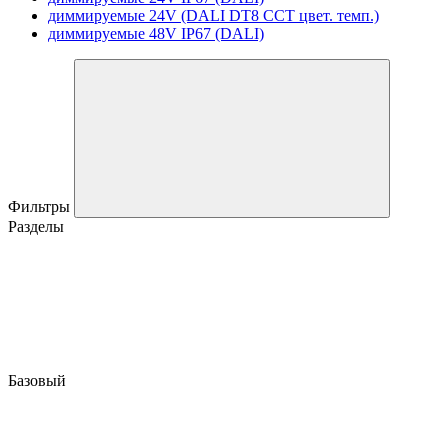
диммируемые 24V (DALI DT8 CCT цвет. темп.)
диммируемые 48V IP67 (DALI)
Фильтры
Разделы
Базовый