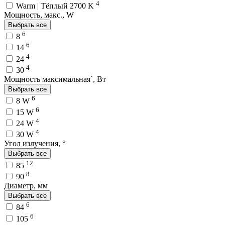
4
Warm | Тёплый 2700 K
Мощность, макс., W
Выбрать все
6
8
6
14
4
24
4
30
Мощность максимальная`, Вт
Выбрать все
6
8 W
6
15 W
4
24 W
4
30 W
Угол излучения, °
Выбрать все
12
85
8
90
Диаметр, мм
Выбрать все
6
84
6
105