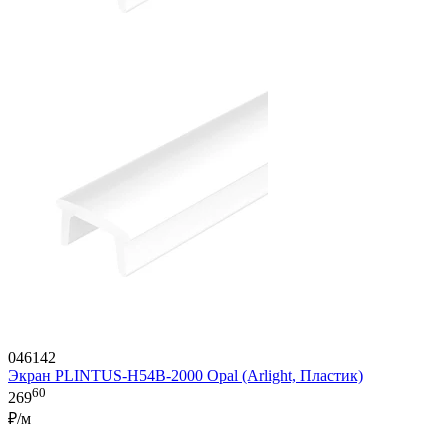
046142
Экран PLINTUS-H54B-2000 Opal (Arlight, Пластик)
60
269
₽/м