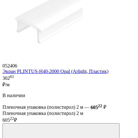
052406
Экран PLINTUS-H40-2000 Opal (Arlight, Пластик)
61
302
₽/м
В наличии
22
Пленочная упаковка (полистирол) 2 м —
605
₽
Пленочная упаковка (полистирол) 2 м
22
605
₽