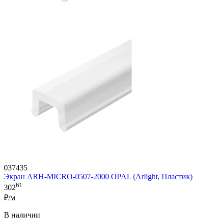
037435
Экран ARH-MICRO-0507-2000 OPAL (Arlight, Пластик)
61
302
₽/м
В наличии