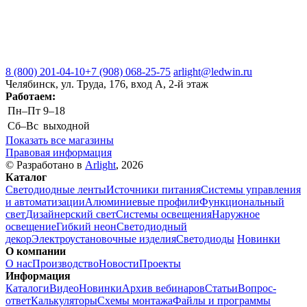
8 (800) 201-04-10
+7 (908) 068-25-75
arlight@ledwin.ru
Челябинск, ул. Труда, 176, вход А, 2-й этаж
Работаем:
Пн–Пт
9–18
Сб–Вс
выходной
Показать все магазины
Правовая информация
© Разработано в
Arlight
, 2026
Каталог
Светодиодные ленты
Источники питания
Системы управления
и автоматизации
Алюминиевые профили
Функциональный
свет
Дизайнерский свет
Системы освещения
Наружное
освещение
Гибкий неон
Светодиодный
декор
Электроустановочные изделия
Светодиоды
Новинки
О компании
О нас
Производство
Новости
Проекты
Информация
Каталоги
Видео
Новинки
Архив вебинаров
Статьи
Вопрос-
ответ
Калькуляторы
Схемы монтажа
Файлы и программы