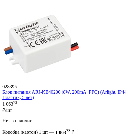
028395
Блок питания ARJ-KE40200 (8W, 200mA, PFC) (Arlight, IP44
Пластик, 5 лет)
72
1 063
₽/шт
Нет в наличии
72
Коробка (картон) 1 шт —
1 063
₽