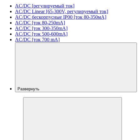
AC/DC [регулируемый ток]
AC/DC Linear [65-300V, регулируемый ток]
AC/DC бескорпусные IP00 [ток 80-350мА]
AC/DC [ток 80-250mA]
AC/DC [ток 300-350mA]
AC/DC [ток 500-600mA]
AC/DC [ток 700 mA]
Развернуть