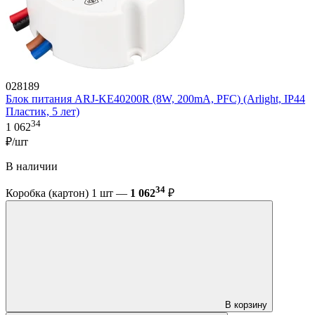
028189
Блок питания ARJ-KE40200R (8W, 200mA, PFC) (Arlight, IP44
Пластик, 5 лет)
34
1 062
₽/шт
В наличии
34
Коробка (картон) 1 шт —
1 062
₽
В корзину