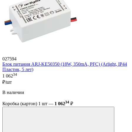
027594
Блок питания ARJ-KE50350 (18W, 350mA, PFC) (Arlight, IP44
Пластик, 5 лет)
34
1 062
₽/шт
В наличии
34
Коробка (картон) 1 шт —
1 062
₽