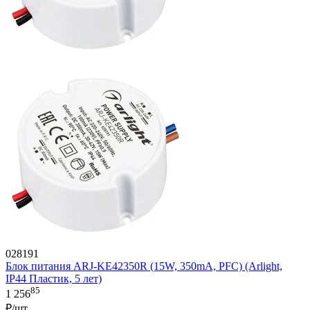
028191
Блок питания ARJ-KE42350R (15W, 350mA, PFC) (Arlight,
IP44 Пластик, 5 лет)
85
1 256
₽/шт