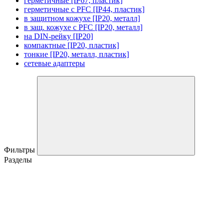
герметичные [IP67, пластик]
герметичные с PFC [IP44, пластик]
в защитном кожухе [IP20, металл]
в защ. кожухе с PFC [IP20, металл]
на DIN-рейку [IP20]
компактные [IP20, пластик]
тонкие [IP20, металл, пластик]
сетевые адаптеры
Фильтры
Разделы