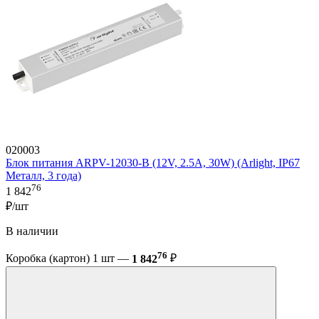
020003
Блок питания ARPV-12030-B (12V, 2.5A, 30W) (Arlight, IP67
Металл, 3 года)
76
1 842
₽/шт
В наличии
76
Коробка (картон) 1 шт —
1 842
₽