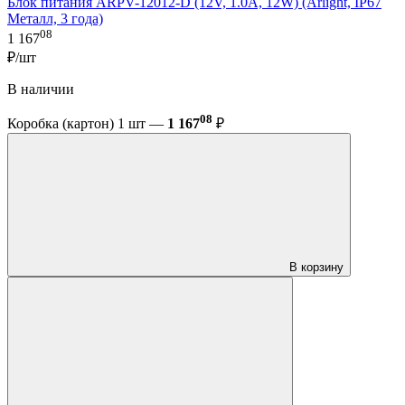
Блок питания ARPV-12012-D (12V, 1.0A, 12W) (Arlight, IP67
Металл, 3 года)
08
1 167
₽/шт
В наличии
08
Коробка (картон) 1 шт —
1 167
₽
В корзину