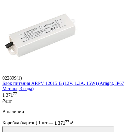
022899(1)
Блок питания ARPV-12015-B (12V, 1.3A, 15W) (Arlight, IP67
Металл, 3 года)
77
1 371
₽/шт
В наличии
77
Коробка (картон) 1 шт —
1 371
₽