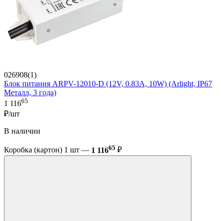
026908(1)
Блок питания ARPV-12010-D (12V, 0.83A, 10W) (Arlight, IP67
Металл, 3 года)
65
1 116
₽/шт
В наличии
65
Коробка (картон) 1 шт —
1 116
₽