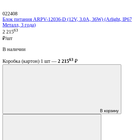
022408
Блок питания ARPV-12036-D (12V, 3.0A, 36W) (Arlight, IP67
Металл, 3 года)
63
2 215
₽/шт
В наличии
63
Коробка (картон) 1 шт —
2 215
₽
В корзину