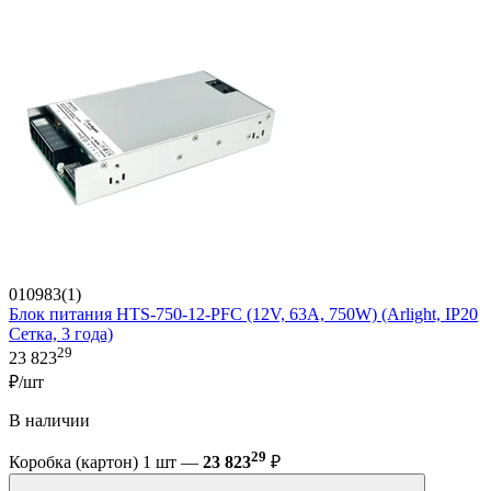
010983(1)
Блок питания HTS-750-12-PFC (12V, 63A, 750W) (Arlight, IP20
Сетка, 3 года)
29
23 823
₽/шт
В наличии
29
Коробка (картон) 1 шт —
23 823
₽