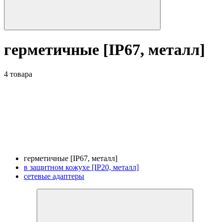
герметичные [IP67, металл]
4 товара
герметичные [IP67, металл]
в защитном кожухе [IP20, металл]
сетевые адаптеры