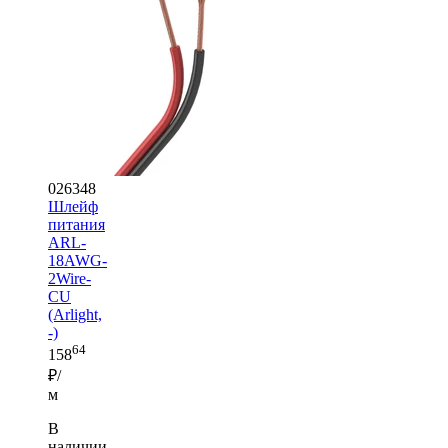
026348
Шлейф
питания
ARL-
18AWG-
2Wire-
CU
(Arlight,
-)
64
158
₽/
м
В
наличии