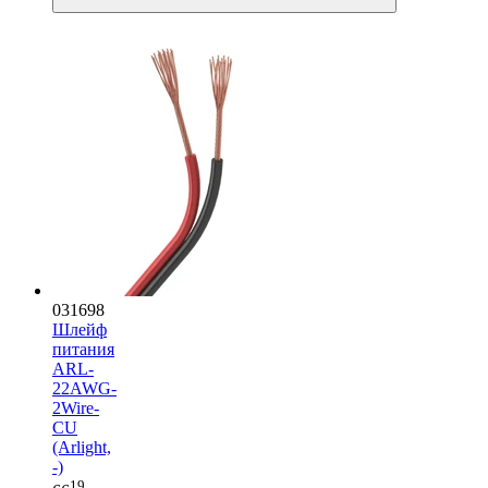
031698
Шлейф
питания
ARL-
22AWG-
2Wire-
CU
(Arlight,
-)
19