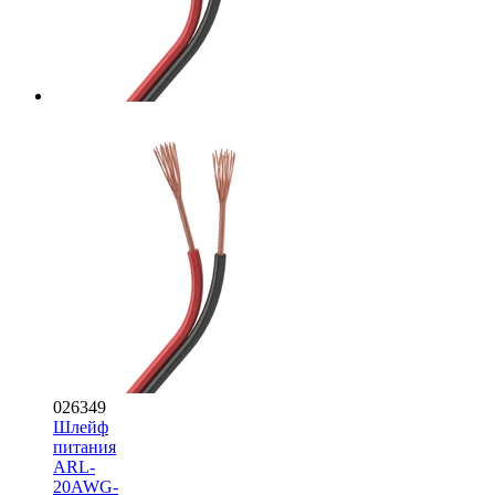
026349
Шлейф
питания
ARL-
20AWG-