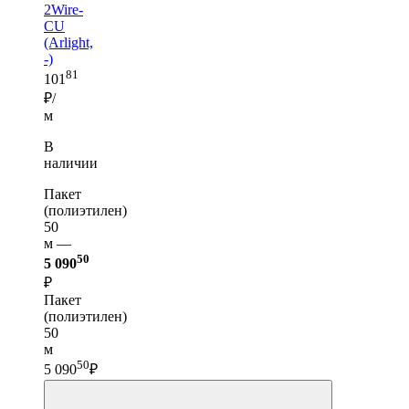
2Wire-
CU
(Arlight,
-)
81
101
₽/
м
В
наличии
Пакет
(полиэтилен)
50
м —
50
5 090
₽
Пакет
(полиэтилен)
50
м
50
5 090
₽