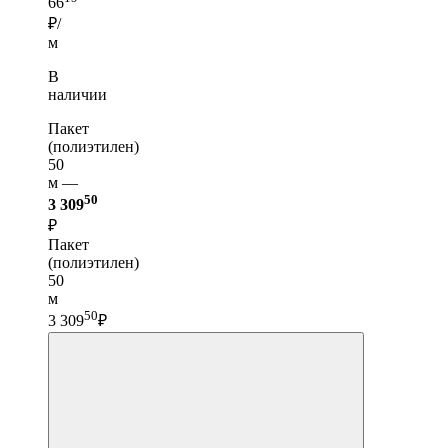
66
₽/
м
В
наличии
Пакет
(полиэтилен)
50
м —
50
3 309
₽
Пакет
(полиэтилен)
50
м
50
3 309
₽