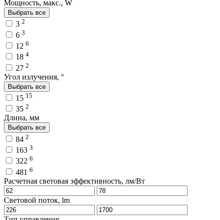
Мощность, макс., W
Выбрать все
2
3
3
6
6
12
4
18
2
27
Угол излучения, °
Выбрать все
15
15
2
35
Длина, мм
Выбрать все
2
84
3
163
6
322
6
481
Расчетная световая эффективность, лм/Вт
Световой поток, lm
Тип управления