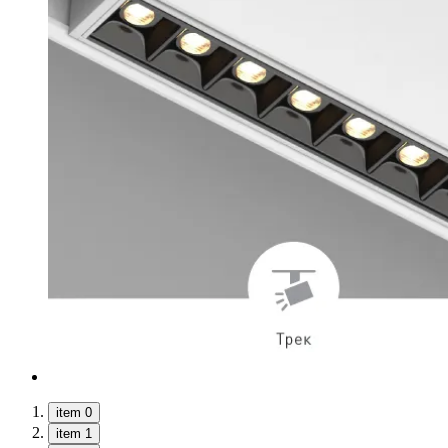
item 0
item 1