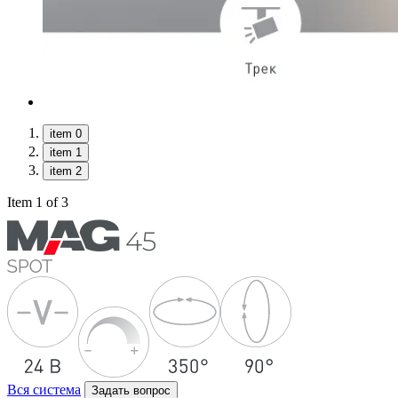
item 0
item 1
item 2
Item 1 of 3
Вся система
Задать вопрос