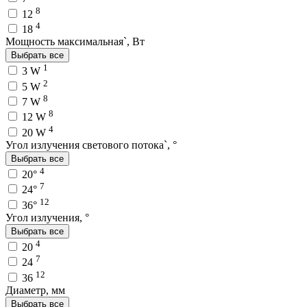
8
12
4
18
Мощность максимальная`, Вт
Выбрать все
1
3 W
2
5 W
8
7 W
8
12 W
4
20 W
Угол излучения светового потока`, °
Выбрать все
4
20°
7
24°
12
36°
Угол излучения, °
Выбрать все
4
20
7
24
12
36
Диаметр, мм
Выбрать все