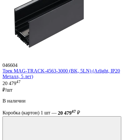
046604
Трек MAG-TRACK-4563-3000 (BK, 5LN) (Arlight, IP20
Металл, 5 лет)
47
20 479
₽/шт
В наличии
47
Коробка (картон) 1 шт —
20 479
₽