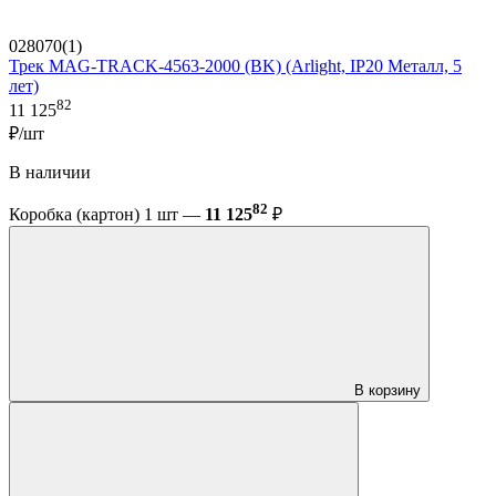
028070(1)
Трек MAG-TRACK-4563-2000 (BK) (Arlight, IP20 Металл, 5
лет)
82
11 125
₽/шт
В наличии
82
Коробка (картон) 1 шт —
11 125
₽
В корзину