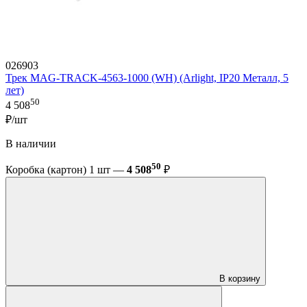
026903
Трек MAG-TRACK-4563-1000 (WH) (Arlight, IP20 Металл, 5
лет)
50
4 508
₽/шт
В наличии
50
Коробка (картон) 1 шт —
4 508
₽
В корзину