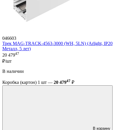
046603
Трек MAG-TRACK-4563-3000 (WH, 5LN) (Arlight, IP20
Металл, 5 лет)
47
20 479
₽/шт
В наличии
47
Коробка (картон) 1 шт —
20 479
₽
В корзину