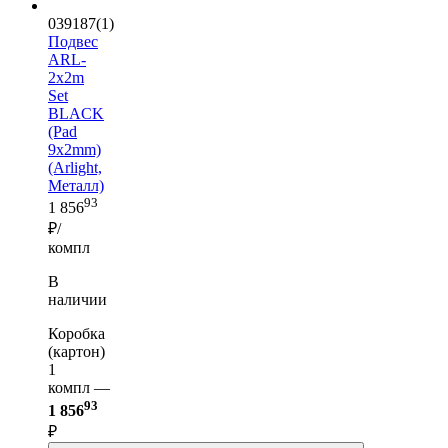
039187(1)
Подвес
ARL-
2x2m
Set
BLACK
(Pad
9x2mm)
(Arlight,
Металл)
93
1 856
₽/
компл
В
наличии
Коробка
(картон)
1
компл —
93
1 856
₽