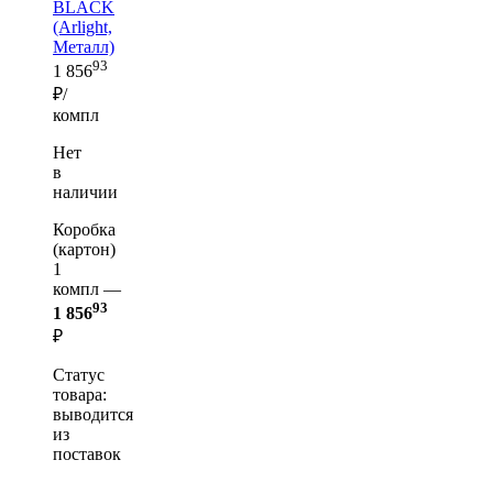
BLACK
(Arlight,
Металл)
93
1 856
₽/
компл
Нет
в
наличии
Коробка
(картон)
1
компл —
93
1 856
₽
Статус
товара:
выводится
из
поставок