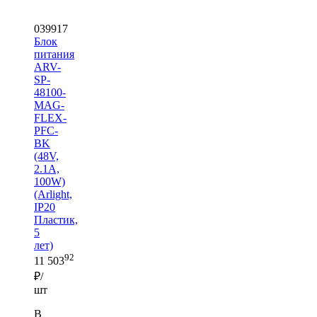
039917
Блок
питания
ARV-
SP-
48100-
MAG-
FLEX-
PFC-
BK
(48V,
2.1A,
100W)
(Arlight,
IP20
Пластик,
5
лет)
92
11 503
₽/
шт
В