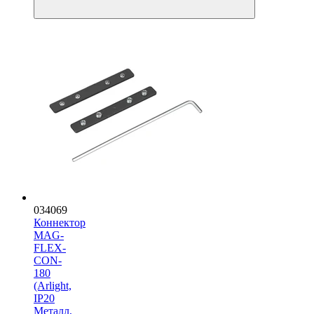
034069
Коннектор
MAG-
FLEX-
CON-
180
(Arlight,
IP20
Металл,