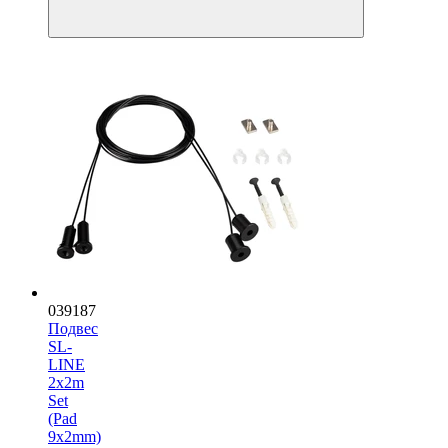
039187
Подвес
SL-
LINE
2x2m
Set
(Pad
9x2mm)