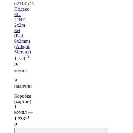
021181(1)
Подвес
SL-
LINE
2x2m
Set
(Pad
9x2mm)
(Arlight,
Металл)
13
1 733
₽/
компл
В
наличии
Коробка
(картон)
1
компл —
13
1 733
₽