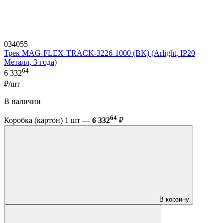
034055
Трек MAG-FLEX-TRACK-3226-1000 (BK) (Arlight, IP20
Металл, 3 года)
64
6 332
₽/шт
В наличии
64
Коробка (картон) 1 шт —
6 332
₽
В корзину