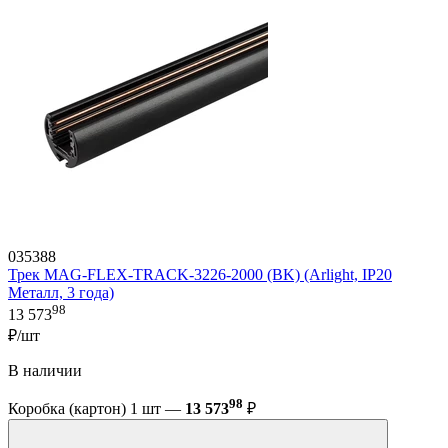
035388
Трек MAG-FLEX-TRACK-3226-2000 (BK) (Arlight, IP20
Металл, 3 года)
98
13 573
₽/шт
В наличии
98
Коробка (картон) 1 шт —
13 573
₽