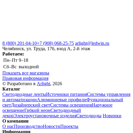
8 (800) 201-04-10
+7 (908) 068-25-75
arlight@ledwin.ru
Челябинск, ул. Труда, 176, вход А, 2-й этаж
Работаем:
Пн–Пт
9–18
Сб–Вс
выходной
Показать все магазины
Правовая информация
© Разработано в
Arlight
, 2026
Каталог
Светодиодные ленты
Источники питания
Системы управления
и автоматизации
Алюминиевые профили
Функциональный
свет
Дизайнерский свет
Системы освещения
Наружное
освещение
Гибкий неон
Светодиодный
декор
Электроустановочные изделия
Светодиоды
Новинки
О компании
О нас
Производство
Новости
Проекты
Информация