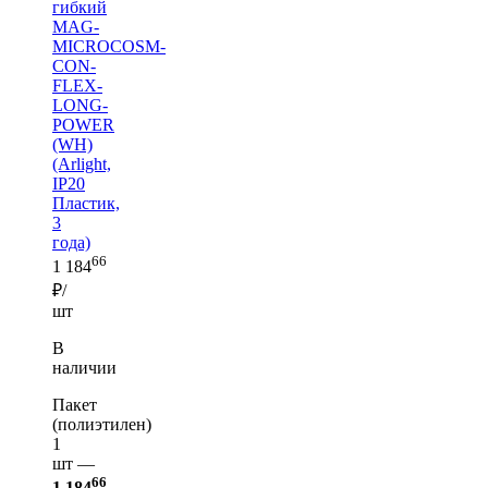
гибкий
MAG-
MICROCOSM-
CON-
FLEX-
LONG-
POWER
(WH)
(Arlight,
IP20
Пластик,
3
года)
66
1 184
₽/
шт
В
наличии
Пакет
(полиэтилен)
1
шт —
66
1 184