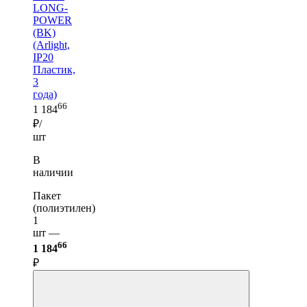
LONG-
POWER
(BK)
(Arlight,
IP20
Пластик,
3
года)
66
1 184
₽/
шт
В
наличии
Пакет
(полиэтилен)
1
шт —
66
1 184
₽