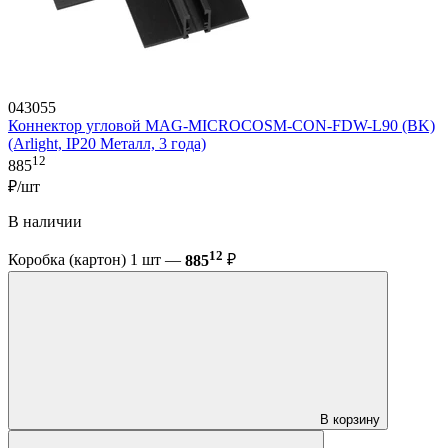
043055
Коннектор угловой MAG-MICROCOSM-CON-FDW-L90 (BK)
(Arlight, IP20 Металл, 3 года)
12
885
₽/шт
В наличии
12
Коробка (картон) 1 шт —
885
₽
В корзину