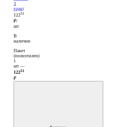
3
года)
51
122
₽/
шт
В
наличии
Пакет
(полиэтилен)
1
шт —
51
122
₽