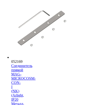
052169
Соединитель
прямой
MAG-
MICROCOSM-
CON-
I
(NK)
(Arlight,
IP20
Металл,