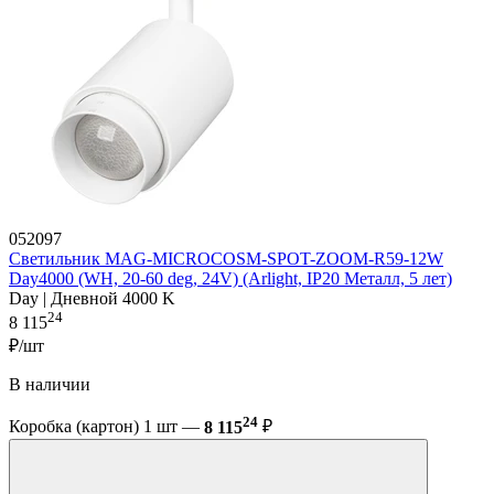
052097
Светильник MAG-MICROCOSM-SPOT-ZOOM-R59-12W
Day4000 (WH, 20-60 deg, 24V) (Arlight, IP20 Металл, 5 лет)
Day | Дневной 4000 K
24
8 115
₽/шт
В наличии
24
Коробка (картон) 1 шт —
8 115
₽