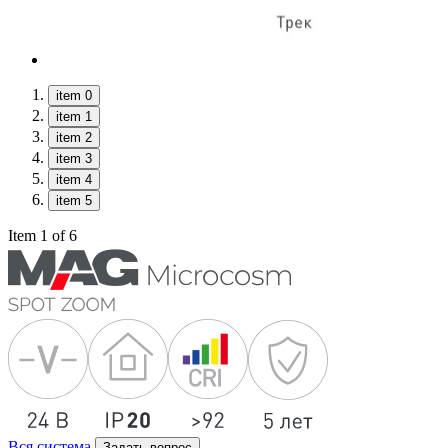
item 0
item 1
item 2
item 3
item 4
item 5
Item 1 of 6
Вся система
Задать вопрос