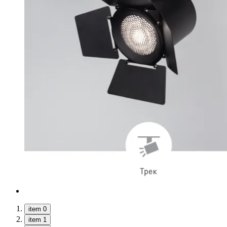
item 0
item 1