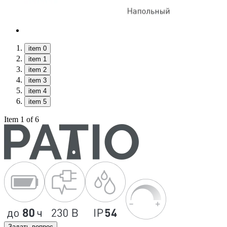
item 0
item 1
item 2
item 3
item 4
item 5
Item 1 of 6
Задать вопрос