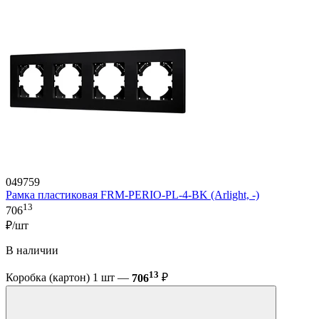
049759
Рамка пластиковая FRM-PERIO-PL-4-BK (Arlight, -)
13
706
₽/шт
В наличии
13
Коробка (картон) 1 шт —
706
₽