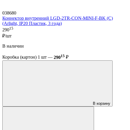
038680
Коннектор внутренний LGD-2TR-CON-MINI-F-BK (C)
(Arlight, IP20 Пластик, 3 года)
15
290
₽/шт
В наличии
15
Коробка (картон) 1 шт —
290
₽
В корзину