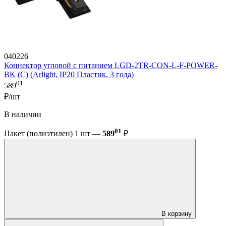
040226
Коннектор угловой с питанием LGD-2TR-CON-L-F-POWER-
BK (C) (Arlight, IP20 Пластик, 3 года)
01
589
₽/шт
В наличии
01
Пакет (полиэтилен) 1 шт —
589
₽
В корзину