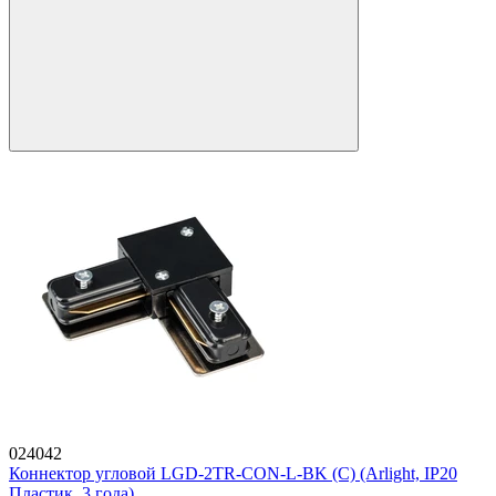
024042
Коннектор угловой LGD-2TR-CON-L-BK (C) (Arlight, IP20
Пластик, 3 года)