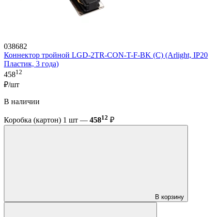
038682
Коннектор тройной LGD-2TR-CON-T-F-BK (C) (Arlight, IP20
Пластик, 3 года)
12
458
₽/шт
В наличии
12
Коробка (картон) 1 шт —
458
₽
В корзину