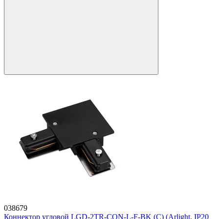
038679
Коннектор угловой LGD-2TR-CON-L-F-BK (C) (Arlight, IP20