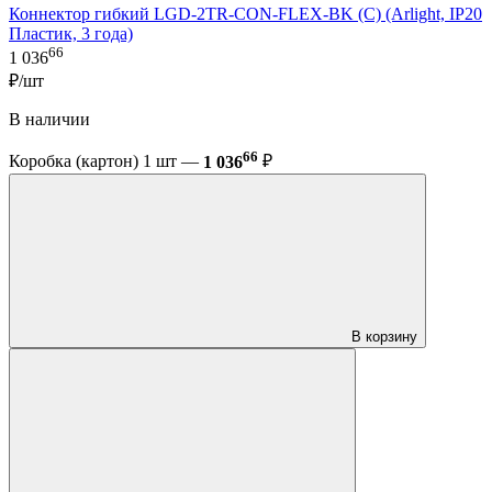
Коннектор гибкий LGD-2TR-CON-FLEX-BK (C) (Arlight, IP20
Пластик, 3 года)
66
1 036
₽/шт
В наличии
66
Коробка (картон) 1 шт —
1 036
₽
В корзину